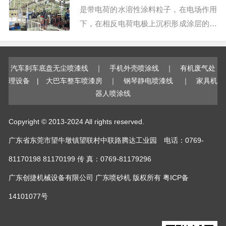
是带电荷的水溶性涂料粒子，在电场作用
下，在相反电荷电极上沉积形成涂层的工
艺；B.特点：1、自动化程度高；2、涂料
利用率高，可达 95% 以上；3、涂层均
匀，能调整涂膜厚度；...
汽车刹车底盘无尘喷漆线
｜
手机外壳喷涂线
｜
有机废气处
理设备
|
大巴车整车喷漆房
｜
钢琴静电喷漆线
｜
家具机
器人喷涂线
Copyright © 2013-2024 All rights reserved.
广东省东莞市望牛墩镇望联村中联路腾达工业园 电话：0769-
81170198 81170199 传 真：0769-81179296
广东创捷机械设备有限公司
广东喷砂机
版权所有
粤ICP备
14101077号