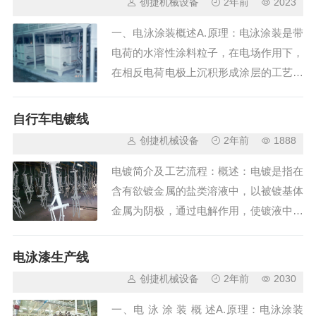
创捷机械设备
2年前
2023
一、电泳涂装概述A.原理：电泳涂装是带
电荷的水溶性涂料粒子，在电场作用下，
在相反电荷电极上沉积形成涂层的工艺；
B.特点：1、自动化程度高；2、涂料利用
率高，可达 95% 以上；3、涂层均匀，能
自行车电镀线
调整涂膜厚度；4、涂层具有优异的附着
创捷机械设备
2年前
1888
力及抗冲击强...
电镀简介及工艺流程：概述：电镀是指在
含有欲镀金属的盐类溶液中，以被镀基体
金属为阴极，通过电解作用，使镀液中欲
镀金属的阳离子在基体金属表面沉积出
来，形成镀层的一种表面加工方法。镀层
电泳漆生产线
性能不同于基体金属，具有新的特征。根
创捷机械设备
2年前
2030
据镀层的功能分为防护性镀层...
一、电 泳 涂 装 概 述A.原理：电泳涂装