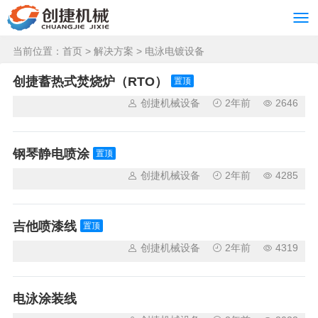
当前位置：
首页
>
解决方案
>
电泳电镀设备
创捷蓄热式焚烧炉（RTO）
置顶
创捷机械设备
2年前
2646
钢琴静电喷涂
置顶
创捷机械设备
2年前
4285
吉他喷漆线
置顶
创捷机械设备
2年前
4319
电泳涂装线