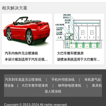
相关解决方案
汽车内饰件无尘喷漆线
大巴车整车喷漆房
本设计规划适用于汽车后视镜，仪表板等高要求塑胶内饰件的喷涂，具有以下优势： 1. 整个涂装作业区进行全封闭设计，整体设备与外界隔断，喷涂区供气经净化处理，保证空气洁净度10万级以内。人工方式把工件组装在二次治具上，然后与输送链上的...
该喷涂系统适用于大巴整车、特种专用车、大型工程机械表面涂装处理。水旋式喷漆房功能及特点：1. 结构简单,施工快捷;2．室内气流组织平稳，漆雾不飞散;3．设备运行稳定，净化效率高 净化率>98%;4. 因采用的是风机引水原理...
汽车刹车底盘无尘喷漆线
｜
手机外壳喷涂线
｜
有机废气处
理设备
|
大巴车整车喷漆房
｜
钢琴静电喷漆线
｜
家具机
器人喷涂线
Copyright © 2013-2024 All rights reserved.