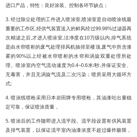
进口产品，特性：良好涂装、控制各环节缺点；
3. 经过除尘处理的工件进入喷涂室,喷涂室是自动喷涂线最
重要的工作区,经供气装置送入的鲜风经过99.99%过滤器再
次精滤之后,才进入喷涂室,洁净度在10万级以内,排气系统
是由水帘喷柜的废气处理排风机抽排至楼顶,废气中所含漆
雾的90%以上经被水帘喷柜的水帘和涡旋双重处理所处
理。喷涂室内空气流动速度为0.4~0.6米/秒,并保证安全、
无毒害，并且无涡旋气流及二次污染；喷房采用大循环方
式;
4. 喷涂线喷枪采用日本岩田牌专用喷枪，其油漆吐出量稳
定可靠，保证喷涂质量，
5. 喷涂后的工件随即进入流平段。流平段设置有供风装置
及排气装置，以保证流平室内油漆浓度不超过爆炸极限，