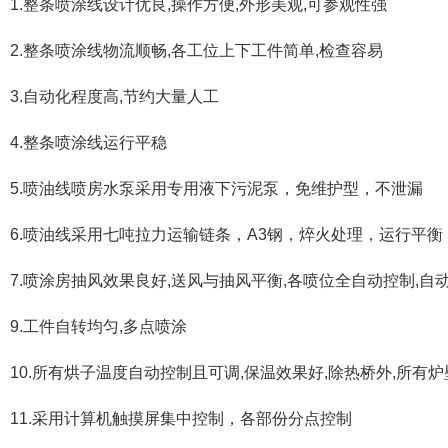
1.整条喷涂线设计优良,操作方便,外形美观,可参观性强
2.整条喷涂线物流顺畅,各工位上下工件简单,检查容易
3.自动化程度高,节约大量人工
4.整条喷涂线运行平稳
5.喷油线喷房水泵采用专用液下污泥泵，免维护型，不泄漏
6.喷油线采用七吨拉力运输链条，A3钢，焠火处理，运行平衡
7.喷涂房抽风效果良好,送风与抽风平衡,各喷位全自动控制,自
9.工件自转均匀,多点喷涂
10.所有烘子温度自动控制且可调,保温效果好,除热桥外,所有炉
11.采用计算机触摸屏集中控制，各部份分点控制