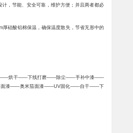
方设计，节能、安全可靠，维护方便；并且两者都必
0mm厚硅酸铝棉保温，确保温度散失，节省无形中的
——烘干——下线打磨——除尘——手补中漆——
面漆——奥米茄面漆——UV固化——自干——下