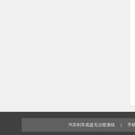
汽车刹车底盘无尘喷漆线
｜
手