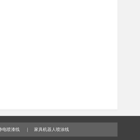
静电喷漆线
｜
家具机器人喷涂线