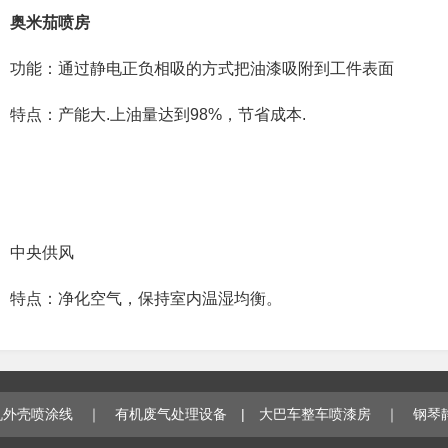
奥米茄喷房
功能：通过静电正负相吸的方式把油漆吸附到工件表面
特点：产能大.上油量达到98%，节省成本.
中央供风
特点：净化空气，保持室内温湿均衡。
机外壳喷涂线
｜
有机废气处理设备
|
大巴车整车喷漆房
｜
钢琴