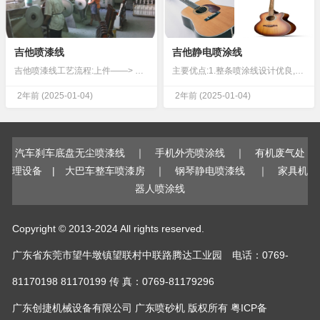
吉他喷漆线
吉他静电喷涂线
吉他喷漆线工艺流程:上件——> 除尘——> 自动喷漆——> 手动喷漆——> 自动喷漆——> 手动喷漆——> 流平自干——> 下件设计数据:一.设计数据:1. 产品名称:木制件 ...
主要优点:1.整条喷涂线设计优良,操作方便,外形美观,可参观性强2.整条喷涂线物流顺畅,各工位上下工件简单,检查容易3.自动化程度高,节约大量人工4.整条喷涂线运行平稳5.喷油线喷房水泵采用专用液下污泥泵，免维护型，不泄漏...
2年前
(2025-01-04)
2年前
(2025-01-04)
汽车刹车底盘无尘喷漆线
｜
手机外壳喷涂线
｜
有机废气处
理设备
|
大巴车整车喷漆房
｜
钢琴静电喷漆线
｜
家具机
器人喷涂线
Copyright © 2013-2024 All rights reserved.
广东省东莞市望牛墩镇望联村中联路腾达工业园 电话：0769-
81170198 81170199 传 真：0769-81179296
广东创捷机械设备有限公司
广东喷砂机
版权所有
粤ICP备