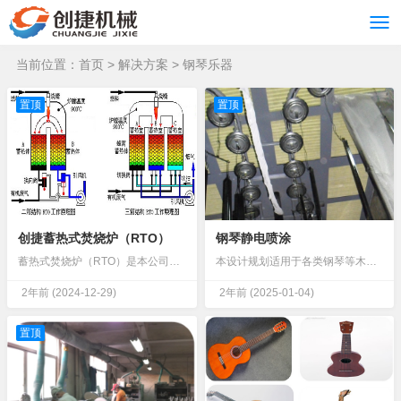
当前位置：
首页
>
解决方案
>
钢琴乐器
置顶
置顶
创捷蓄热式焚烧炉（RTO）
钢琴静电喷涂
蓄热式焚烧炉（RTO）是本公司在消化、吸收欧美先进技术的基础上，采取“引进+积累+改进+创新”的方式，设计出的一款高效有机废气治理设备。该产品安全性、稳定性、经济性都达到了欧美标准，成为替代进口产品的优良选择RTO工艺流程...
本设计规划适用于各类钢琴等木制乐器的自动化喷涂，具有以下优势：油漆利用率高自动化程度高一次设计、满足纲领。满足产品质量及工艺要求。平面合理布置、方便组织生产及维护的需要。设计做到“安全生产、文明生产”的原则，满足国家有关技术安全规定。满足环...
2年前
(2024-12-29)
2年前
(2025-01-04)
置顶