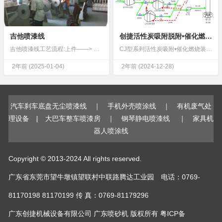
吉他喷漆线
创捷活性炭吸附脱附•催化燃烧装置
吉他喷漆线工艺流程:上件——> 除尘——> 自动喷漆——> 手动喷漆——> 自动喷漆——> 手动喷漆——> 流平自干——> 下件设计数据:一.设计数据:1. 产品名称:木制件 ...
CJ型系列活性炭吸附•催化燃烧装置是我公司积累多年来的废气治理经验，研制成功的高效节能型系列产品。经众多用户使用，确认达到较先进水平。创捷活性炭吸附脱附•催化燃烧装置工艺流程工艺流程...
2年前
(2025-01-04)
2年前
(2024-12-28)
汽车刹车底盘无尘喷漆线
｜
手机外壳喷涂线
｜
有机废气处
理设备
|
大巴车整车喷漆房
｜
钢琴静电喷漆线
｜
家具机
器人喷涂线
Copyright © 2013-2024 All rights reserved.
广东省东莞市望牛墩镇望联村中联路腾达工业园 电话：0769-
81170198 81170199 传 真：0769-81179296
广东创捷机械设备有限公司
广东喷砂机
版权所有
粤ICP备