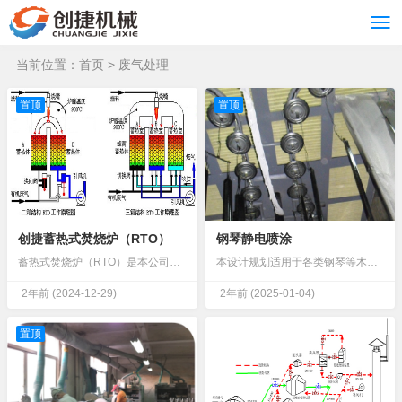
当前位置：
首页
>
废气处理
置顶
置顶
创捷蓄热式焚烧炉（RTO）
钢琴静电喷涂
蓄热式焚烧炉（RTO）是本公司在消化、吸收欧美先进技术的基础上，采取“引进+积累+改进+创新”的方式，设计出的一款高效有机废气治理设备。该产品安全性、稳定性、经济性都达到了欧美标准，成为替代进口产品的优良选择RTO工艺流程...
本设计规划适用于各类钢琴等木制乐器的自动化喷涂，具有以下优势：油漆利用率高自动化程度高一次设计、满足纲领。满足产品质量及工艺要求。平面合理布置、方便组织生产及维护的需要。设计做到“安全生产、文明生产”的原则，满足国家有关技术安全规定。满足环...
2年前
(2024-12-29)
2年前
(2025-01-04)
置顶