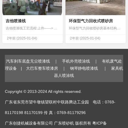
吉他喷漆线
环保型气力回收式喷砂房
吉他喷漆线工艺流程:上件——> 除尘——> 自动喷漆——> 手动喷漆——> 自动喷漆——> 手动喷漆——> 流平自干——> 下件设计数据:一.设计数据:1. 产品名称:木制件 ...
环保型气力回收喷砂房基本结构示意图...
2年前
(2025-01-04)
2年前
(2025-01-04)
汽车刹车底盘无尘喷漆线
｜
手机外壳喷涂线
｜
有机废气处
理设备
|
大巴车整车喷漆房
｜
钢琴静电喷漆线
｜
家具机
器人喷涂线
Copyright © 2013-2024 All rights reserved.
广东省东莞市望牛墩镇望联村中联路腾达工业园 电话：0769-
81170198 81170199 传 真：0769-81179296
广东创捷机械设备有限公司
广东喷砂机
版权所有
粤ICP备