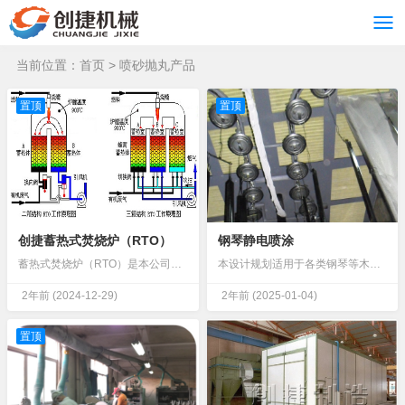
当前位置：
首页
>
喷砂抛丸产品
置顶
置顶
创捷蓄热式焚烧炉（RTO）
钢琴静电喷涂
蓄热式焚烧炉（RTO）是本公司在消化、吸收欧美先进技术的基础上，采取“引进+积累+改进+创新”的方式，设计出的一款高效有机废气治理设备。该产品安全性、稳定性、经济性都达到了欧美标准，成为替代进口产品的优良选择RTO工艺流程...
本设计规划适用于各类钢琴等木制乐器的自动化喷涂，具有以下优势：油漆利用率高自动化程度高一次设计、满足纲领。满足产品质量及工艺要求。平面合理布置、方便组织生产及维护的需要。设计做到“安全生产、文明生产”的原则，满足国家有关技术安全规定。满足环...
2年前
(2024-12-29)
2年前
(2025-01-04)
置顶