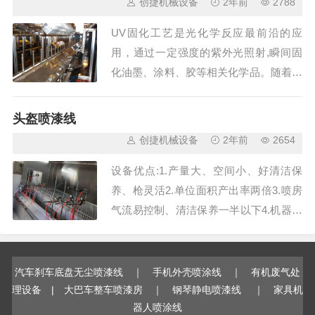
创捷机械设备
2年前
2788
UV固化工艺是光化学反应最前沿的应
用，通过一定强度的紫外光照射,瞬间固
化油墨、涂料、胶等相关化学品。随着科
技的发展，UV固化所涉及领域也更加广
泛。UV固化工艺从1960诞生以来，就广
头盔喷漆线
泛地应用于汽车、电子、通讯、航空航
创捷机械设备
2年前
2654
天、金属、玻璃及塑料等制...
设备优点:1.产量大、空间小、好清洁保
养、枪灵活2.单位面积产出率两倍3.喷房
气流易控制、清洁保养一半以下4.机器人
手首上90ﾟ下90ﾟ作业灵活5.机器人作业轻
松，机件寿命长产品特点：可生产自动喷
粉｜自动喷漆｜自动喷油｜自动喷胶｜手
汽车刹车底盘无尘喷漆线
｜
手机外壳喷涂线
｜
有机废气处
动+自动...
理设备
|
大巴车整车喷漆房
｜
钢琴静电喷漆线
｜
家具机
器人喷涂线