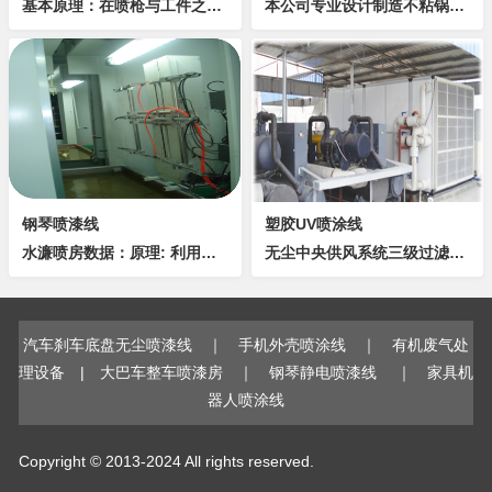
基本原理：在喷枪与工件之间形成一个高压电晕放电电场，当粉末粒子由喷枪口喷出经过放电区时，便补集了大量的电子，成为带负电的微粒，在静电吸引的作用下，被吸附到带正电荷的工件上去。当粉末附着到一定厚度时，则会发生“同性相斥”的作用，不能再吸附，从...
本公司专业设计制造不粘锅高温喷涂线、不粘锅特氟龙高温烘烤线、不粘锅（煲）高温搪瓷烘烤线，产能及详细规格根据客户要求设计制造。适用于家电、五金、塑胶、灯饰、汽配、休闲用品、防盗门、办公用品等各行制造业。打砂前处理工艺流程上件 → 避水区 →...
钢琴喷漆线
塑胶UV喷涂线
水濂喷房数据：原理: 利用马达风轮带动产生一定量的抽气, 使喷枪喷出之油(非工作表面的)同喷咀喷出之水混合于水池中. 功能:1.隔挡飞出工件之油漆粒子扩散于外界而污染环境. 2.能将污染物集中于局部位置, 即在水濂房...
无尘中央供风系统三级过滤万级精度恒温恒湿UV烤炉UV灯管罩采用不锈钢反光板制作主要组件大部份采用名牌配件侧易开式检视门,铝型材门框UV灯及控制系统,美国进口灯管UV灯管使用寿命长达—— 1000小时...
汽车刹车底盘无尘喷漆线
｜
手机外壳喷涂线
｜
有机废气处
理设备
|
大巴车整车喷漆房
｜
钢琴静电喷漆线
｜
家具机
器人喷涂线
Copyright © 2013-2024 All rights reserved.