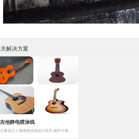
相关解决方案
吉他静电喷涂线
主要优点:1.整条喷涂线设计优良,操作方便,外形美观,可参观性强2.整条喷涂线物流顺畅,各工位上下工件简单,检查容易3.自动化程度高,节约大量人工4.整条喷涂线运行平稳5.喷油线喷房水泵采用专用液下污泥泵，免维护型，不泄漏6.喷油线采用七吨...