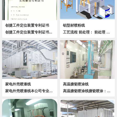
创捷工件定位装置专利证书
铝型材喷粉线
创捷工件定位装置专利证书...
工艺流程 前处理： 前处理 喷淋式前处理概叙 棚体选用#不锈钢板及PP塑料板，平整美观，不变形、不漏水； 预除油滴水区底板采用耐酸碱316...
家电外壳喷漆线
高温搪瓷喷涂线
家电外壳喷漆线本公司专业设计制造家电外壳喷涂线，广泛应用于电视、电话，电脑、电风扇等产品，提高产品表面喷涂质量，改装喷涂环境，降低喷涂成本。表面前处理概述表面前处理的常用设备是喷淋式、浸、喷联合式，其清洗原理是借助于化学反应来完成除油、磷化...
高温搪瓷喷涂线搪瓷喷涂：在加厚钢板表面进行搪瓷镀釉，可以承受较大范围内的温度变化，一般为－60～＋850℃的温度变化范围，可以能够承受高温骤变。物理特性上：抗压、抗张力、有弹性、电绝缘、无污染；化学特性上：耐酸、耐碱、耐高温、耐水蒸汽，各种...