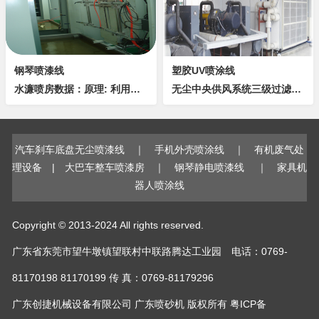
钢琴喷漆线
塑胶UV喷涂线
水濂喷房数据：原理: 利用马达风轮带动产生一定量的抽气, 使喷枪喷出之油(非工作表面的)同喷咀喷出之水混合于水池中. 功能:1.隔挡飞出工件之油漆粒子扩散于外界而污染环境. 2.能将污染物集中于局部位置, 即在水濂房...
无尘中央供风系统三级过滤万级精度恒温恒湿UV烤炉UV灯管罩采用不锈钢反光板制作主要组件大部份采用名牌配件侧易开式检视门,铝型材门框UV灯及控制系统,美国进口灯管UV灯管使用寿命长达—— 1000小时...
汽车刹车底盘无尘喷漆线
｜
手机外壳喷涂线
｜
有机废气处
理设备
|
大巴车整车喷漆房
｜
钢琴静电喷漆线
｜
家具机
器人喷涂线
Copyright © 2013-2024 All rights reserved.
广东省东莞市望牛墩镇望联村中联路腾达工业园 电话：0769-
81170198 81170199 传 真：0769-81179296
广东创捷机械设备有限公司
广东喷砂机
版权所有
粤ICP备