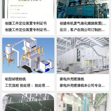
创捷工件定位装置专利证书
创捷有机废气催化燃烧装置(RCO)帮助客户顺利通过第三方环保检测
创捷工件定位装置专利证书...
近日，客户在我公司订制的有机废气催化燃烧装置（RCO）成功的帮助客户顺利通过了第三方环保检测（注），设备运行平稳，完美解决有机废气VOC，客户表示非常满意！RCO装置主要作用是在催化剂的作用下，将喷漆房等涂装设备的废气中的碳氢化合物在较低温...
铝型材喷粉线
家电外壳喷漆线
工艺流程 前处理： 前处理 喷淋式前处理概叙 棚体选用#不锈钢板及PP塑料板，平整美观，不变形、不漏水； 预除油滴水区底板采用耐酸碱316...
家电外壳喷漆线本公司专业设计制造家电外壳喷涂线，广泛应用于电视、电话，电脑、电风扇等产品，提高产品表面喷涂质量，改装喷涂环境，降低喷涂成本。表面前处理概述表面前处理的常用设备是喷淋式、浸、喷联合式，其清洗原理是借助于化学反应来完成除油、磷化...