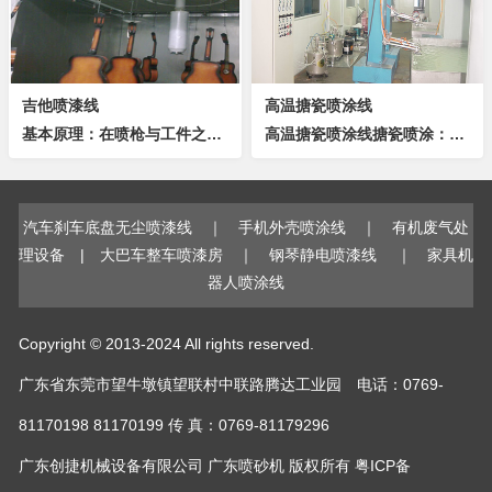
吉他喷漆线
高温搪瓷喷涂线
基本原理：在喷枪与工件之间形成一个高压电晕放电电场，当粉末粒子由喷枪口喷出经过放电区时，便补集了大量的电子，成为带负电的微粒，在静电吸引的作用下，被吸附到带正电荷的工件上去。当粉末附着到一定厚度时，则会发生“同性相斥”的作用，不能再吸附，从...
高温搪瓷喷涂线搪瓷喷涂：在加厚钢板表面进行搪瓷镀釉，可以承受较大范围内的温度变化，一般为－60～＋850℃的温度变化范围，可以能够承受高温骤变。物理特性上：抗压、抗张力、有弹性、电绝缘、无污染；化学特性上：耐酸、耐碱、耐高温、耐水蒸汽，各种...
汽车刹车底盘无尘喷漆线
｜
手机外壳喷涂线
｜
有机废气处
理设备
|
大巴车整车喷漆房
｜
钢琴静电喷漆线
｜
家具机
器人喷涂线
Copyright © 2013-2024 All rights reserved.
广东省东莞市望牛墩镇望联村中联路腾达工业园 电话：0769-
81170198 81170199 传 真：0769-81179296
广东创捷机械设备有限公司
广东喷砂机
版权所有
粤ICP备