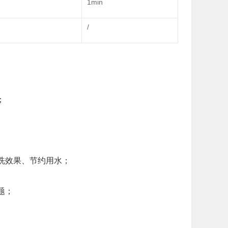
T
1min
/
；
洗效果、节约用水；
题；