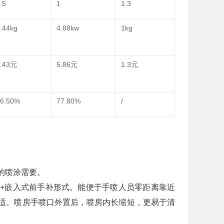
.5
1
1.3
.44kg
4.88kw
1kg
2.43元
5.86元
1.3元
6.50%
77.80%
/
的喷涂需要。
+嵌入式前手补形式。能便于手喷人员零距离靠近
适。喷房手喷口外置后，喷房内长缩短，更易于清