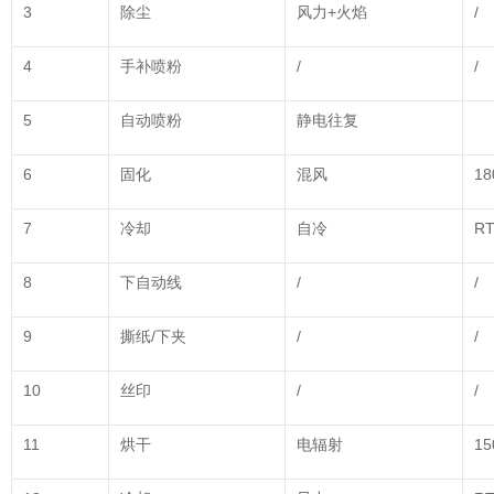
3
除尘
风力+火焰
/
4
手补喷粉
/
/
5
自动喷粉
静电往复
6
固化
混风
18
7
冷却
自冷
R
8
下自动线
/
/
9
撕纸/下夹
/
/
10
丝印
/
/
11
烘干
电辐射
15