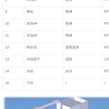
9
铬化
喷淋
RT
10
水洗4#
喷淋
RT
11
水洗5#
喷淋
RT
12
纯水洗
直喷直排
RT
13
水份烘干
混风
12
14
冷却
自冷
RT
15
下件
/
/