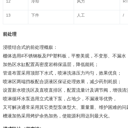
12
冷却
风力
R
13
下件
人工
/
前处理
浸喷结合式的前处理概叙：
棚体选用#不锈钢板及PP塑料板，平整美观，不变形、不漏水
加热区水缸配置高密度岩棉保温层，降低能耗；
管道布置采用顶部下水式，喷淋洗涤压力均匀，效果优良；
喷淋区两端挡板配合沥液区保证处理效果，减少药剂耗损；
设置新水喷洗区及直喷直排区，配置流量计及调节阀，增强清
喷淋循环水泵选用立式液下泵，占地少，不漏液等优势，
又可解决通常采用其它类型泵体型大、重量重、维护困难的问
槽液加热采用烤炉余热加热，使能源利用达到最大化。