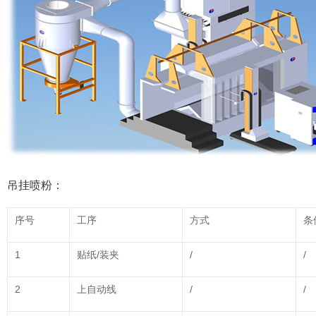
吊挂喷粉：
序号
工序
方式
条
1
贴纸/装夹
/
/
2
上自动线
/
/