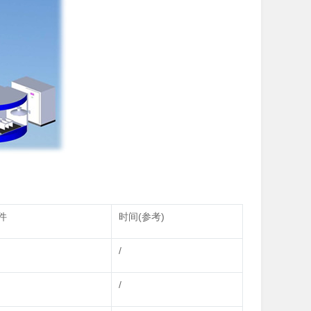
件
时间(参考)
/
/