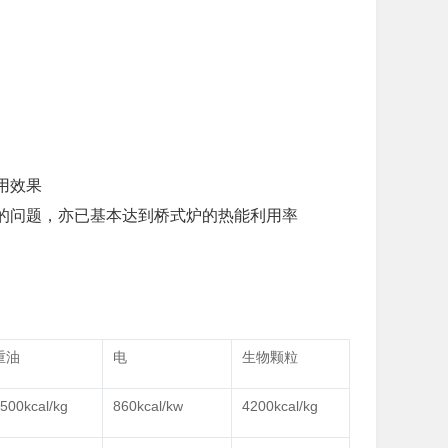
用效果
的问题，亦已基本达到桥式炉的热能利用率
重油
电
生物颗粒
500kcal/kg
860kcal/kw
4200kcal/kg