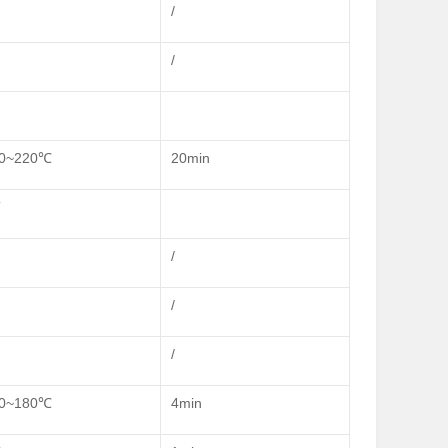
/
/
0~220℃
20min
T
/
/
/
0~180℃
4min