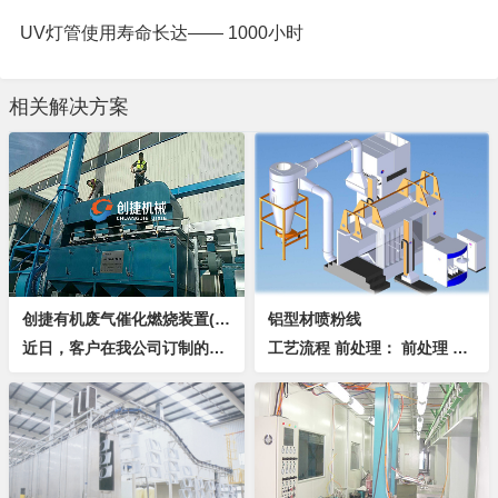
UV灯管使用寿命长达—— 1000小时
相关解决方案
创捷有机废气催化燃烧装置(RCO)帮助客户顺利通过第三方环保检测
铝型材喷粉线
近日，客户在我公司订制的有机废气催化燃烧装置（RCO）成功的帮助客户顺利通过了第三方环保检测（注），设备运行平稳，完美解决有机废气VOC，客户表示非常满意！RCO装置主要作用是在催化剂的作用下，将喷漆房等涂装设备的废气中的碳氢化合物在较低温...
工艺流程 前处理： 前处理 喷淋式前处理概叙 棚体选用#不锈钢板及PP塑料板，平整美观，不变形、不漏水； 预除油滴水区底板采用耐酸碱316...