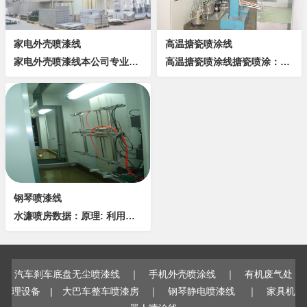
家电外壳喷漆线
高温搪瓷喷涂线
家电外壳喷漆线本公司专业设计制造家电外壳喷涂线，广泛应用于电视、电话，电脑、电风扇等产品，提高产品表面喷涂质量，改装喷涂环境，降低喷涂成本。表面前处理概述表面前处理的常用设备是喷淋式、浸、喷联合式，其清洗原理是借助于化学反应来完成除油、磷化...
高温搪瓷喷涂线搪瓷喷涂：在加厚钢板表面进行搪瓷镀釉，可以承受较大范围内的温度变化，一般为－60～＋850℃的温度变化范围，可以能够承受高温骤变。物理特性上：抗压、抗张力、有弹性、电绝缘、无污染；化学特性上：耐酸、耐碱、耐高温、耐水蒸汽，各种...
钢琴喷漆线
水濂喷房数据：原理: 利用马达风轮带动产生一定量的抽气, 使喷枪喷出之油(非工作表面的)同喷咀喷出之水混合于水池中. 功能:1.隔挡飞出工件之油漆粒子扩散于外界而污染环境. 2.能将污染物集中于局部位置, 即在水濂房...
汽车刹车底盘无尘喷漆线
｜
手机外壳喷涂线
｜
有机废气处
理设备
|
大巴车整车喷漆房
｜
钢琴静电喷漆线
｜
家具机